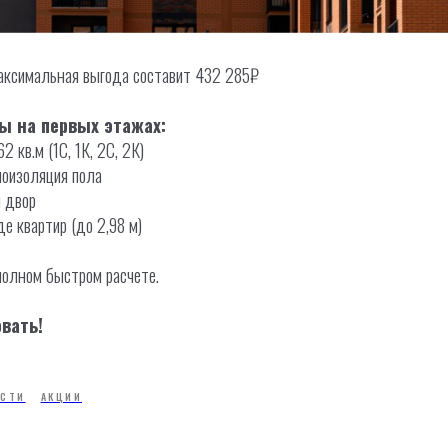
ксимальная выгода составит 432 285₽
ы на первых этажах:
 кв.м (1С, 1К, 2С, 2К)
оизоляция пола
 двор
е квартир (до 2,98 м)
полном быстром расчете.
вать!
СТИ
АКЦИИ